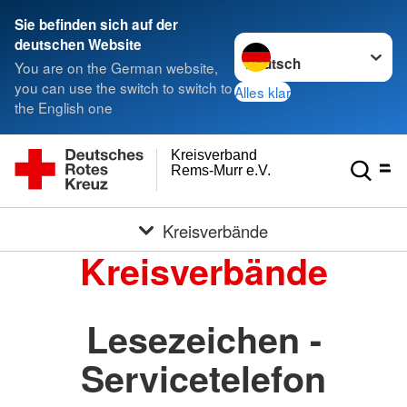
Sie befinden sich auf der
Sprache wechseln zu
deutschen Website
You are on the German website,
you can use the switch to switch to
Alles klar
the English one
Kreisverband
Rems-Murr e.V.
Kreisverbände
Kreisverbände
Lesezeichen -
Servicetelefon