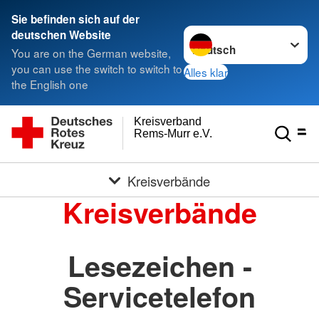
Sie befinden sich auf der
Sprache wechseln zu
deutschen Website
You are on the German website,
you can use the switch to switch to
Alles klar
the English one
Kreisverband
Rems-Murr e.V.
Kreisverbände
Kreisverbände
Lesezeichen -
Servicetelefon