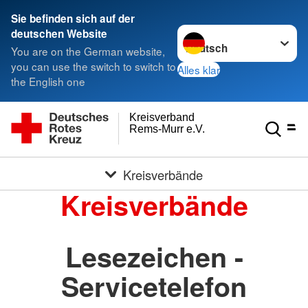
Sie befinden sich auf der
Sprache wechseln zu
deutschen Website
You are on the German website,
you can use the switch to switch to
Alles klar
the English one
Kreisverband
Rems-Murr e.V.
Kreisverbände
Kreisverbände
Lesezeichen -
Servicetelefon