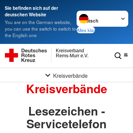
Sie befinden sich auf der
Sprache wechseln zu
deutschen Website
You are on the German website,
you can use the switch to switch to
Alles klar
the English one
Kreisverband
Rems-Murr e.V.
Kreisverbände
Kreisverbände
Lesezeichen -
Servicetelefon