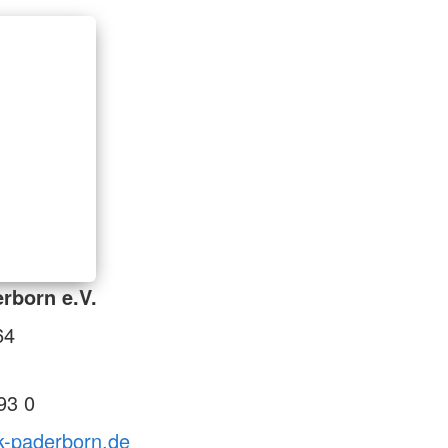
rborn e.V.
64
93 0
k-paderborn.de