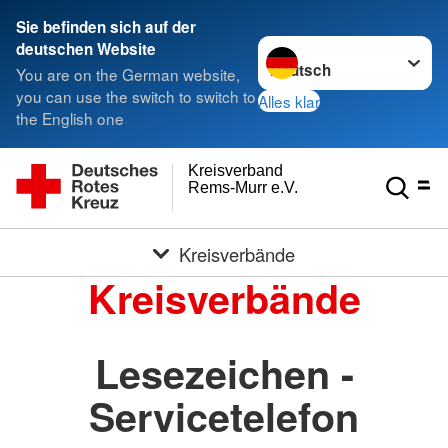
Sie befinden sich auf der
Sprache wechseln zu
deutschen Website
You are on the German website,
you can use the switch to switch to
Alles klar
the English one
Kreisverband
Rems-Murr e.V.
Kreisverbände
Kreisverbände
Lesezeichen -
Servicetelefon