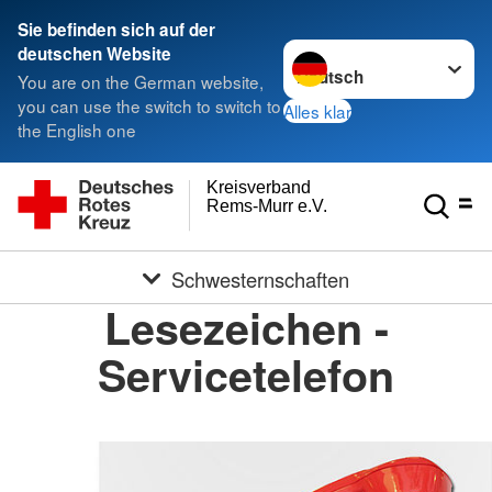
Sie befinden sich auf der
Sprache wechseln zu
deutschen Website
You are on the German website,
you can use the switch to switch to
Alles klar
the English one
Kreisverband
Rems-Murr e.V.
Schwesternschaften
Lesezeichen -
Servicetelefon