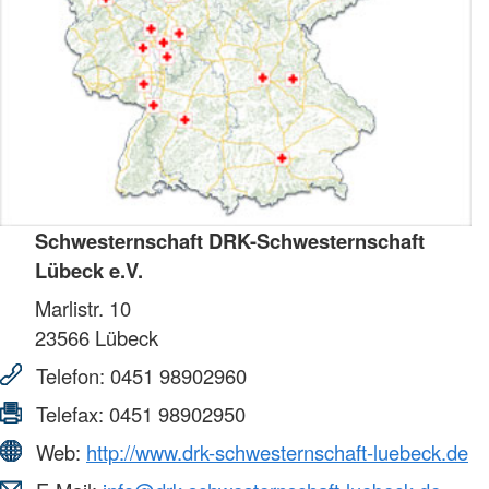
Schwesternschaft DRK-Schwesternschaft
Lübeck e.V.
Marlistr. 10
23566
Lübeck
Telefon:
0451 98902960
Telefax:
0451 98902950
Web:
http://www.drk-schwesternschaft-luebeck.de