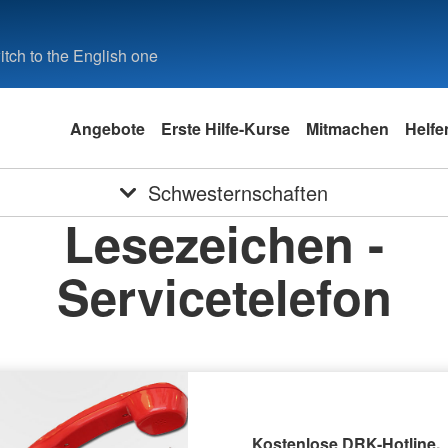
tch to the English one
Angebote
Erste Hilfe-Kurse
Mitmachen
Helfe
Schwesternschaften
Lesezeichen -
Servicetelefon
Kostenlose DRK-Hotline.