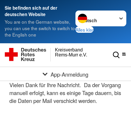
Sie befinden sich auf der
Sprache wechseln zu
deutschen Website
You are on the German website,
you can use the switch to switch to
Alles klar
the English one
Kreisverband
Rems-Murr e.V.
App-Anmeldung
Vielen Dank für Ihre Nachricht. Da der Vorgang
manuell erfolgt, kann es einige Tage dauern, bis
die Daten per Mail verschickt werden.