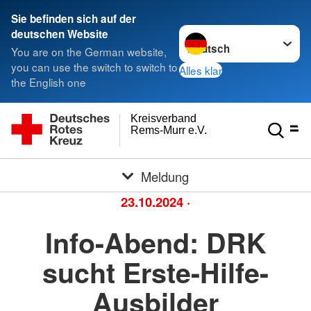
Sie befinden sich auf der
Sprache wechseln zu
deutschen Website
You are on the German website,
you can use the switch to switch to
Alles klar
the English one
Kreisverband
Rems-Murr e.V.
Meldung
23.10.2024
·
Info-Abend: DRK
sucht Erste-Hilfe-
Ausbilder