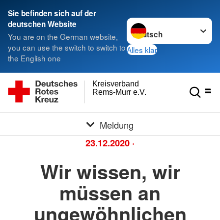
Sie befinden sich auf der
Sprache wechseln zu
deutschen Website
You are on the German website,
you can use the switch to switch to
Alles klar
the English one
Kreisverband
Rems-Murr e.V.
Meldung
23.12.2020
·
Wir wissen, wir
müssen an
ungewöhnlichen