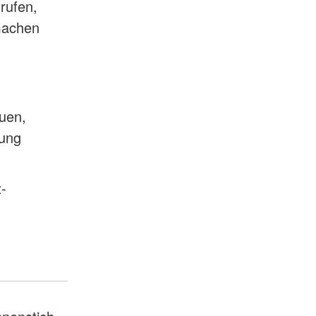
rufen,
machen
euen,
mung
-