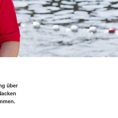
ng über
Nacken
ommen.