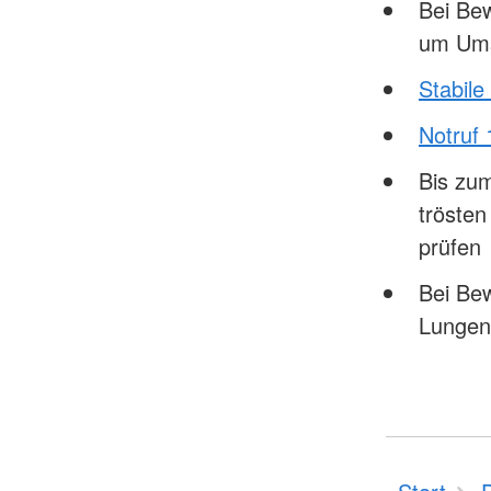
Bei Bew
um Ums
Stabile
Notruf 
Bis zum
tröste
prüfen
Bei Bew
Lungen