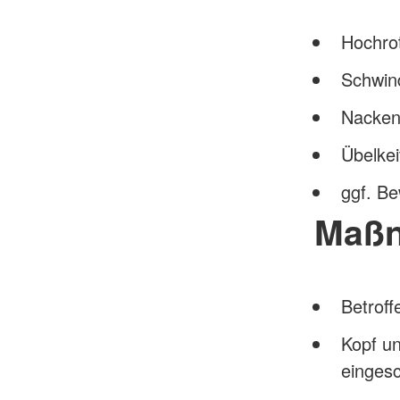
Hochro
Schwin
Nackens
Übelkei
ggf. Be
Maß
Betroff
Kopf un
einges