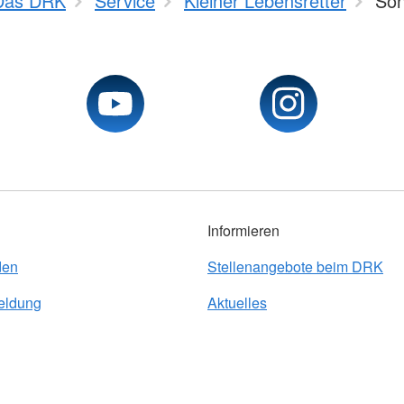
Das DRK
Service
Kleiner Lebensretter
Son
Informieren
den
Stellenangebote beim DRK
eldung
Aktuelles