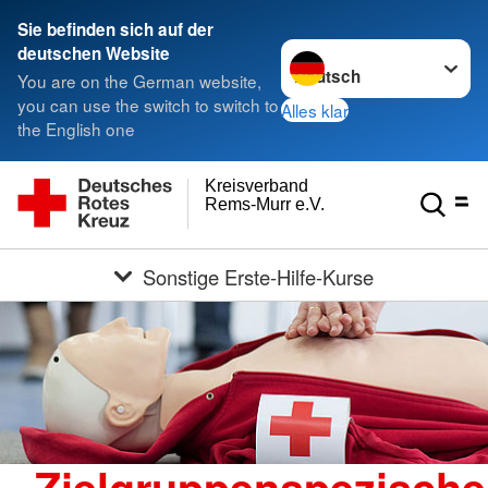
Sie befinden sich auf der
Sprache wechseln zu
deutschen Website
You are on the German website,
you can use the switch to switch to
Alles klar
the English one
Kreisverband
Rems-Murr e.V.
Sonstige Erste-Hilfe-Kurse
Zielgruppenspezische