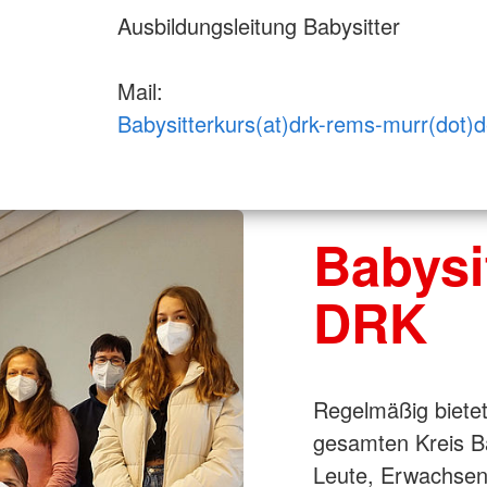
Ausbildungsleitung Babysitter
Mail:
Babysitterkurs(at)drk-rems-murr(dot)
Babysi
DRK
Regelmäßig biete
gesamten Kreis Ba
Leute, Erwachse